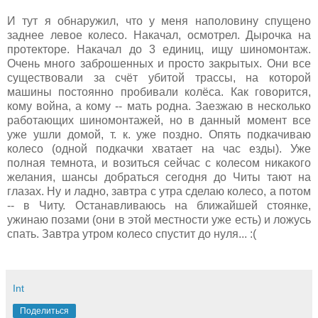
И тут я обнаружил, что у меня наполовину спущено
заднее левое колесо. Накачал, осмотрел. Дырочка на
протекторе. Накачал до 3 единиц, ищу шиномонтаж.
Очень много заброшенных и просто закрытых. Они все
существовали за счёт убитой трассы, на которой
машины постоянно пробивали колёса. Как говорится,
кому война, а кому -- мать родна. Заезжаю в несколько
работающих шиномонтажей, но в данный момент все
уже ушли домой, т. к. уже поздно. Опять подкачиваю
колесо (одной подкачки хватает на час езды). Уже
полная темнота, и возиться сейчас с колесом никакого
желания, шансы добраться сегодня до Читы тают на
глазах. Ну и ладно, завтра с утра сделаю колесо, а потом
-- в Читу. Останавливаюсь на ближайшей стоянке,
ужинаю позами (они в этой местности уже есть) и ложусь
спать. Завтра утром колесо спустит до нуля... :(
Int
Поделиться